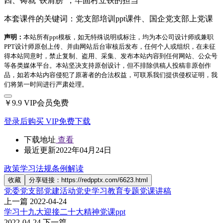
四、铸就“铁肩膀”，牢固村立铁的担当
本套课件的关键词：党支部培训ppt课件、国企党支部上党课
声明：
本站所有ppt模板，如无特殊说明或标注，均为本公司设计师或兼职
PPT设计师原创上传、并由网站后台审核后发布，任何个人或组织，在未征
得本站同意时，禁止复制、盗用、采集、发布本站内容到任何网站、公众号
等各类媒体平台。本站坚决支持原创设计，但不排除供稿人投稿非原创作
品，如若本站内容侵犯了原著者的合法权益，可联系我们提供侵权证明，我
们将第一时间进行严肃处理。
￥9.9
VIP会员免费
登录后购买
VIP免费下载
下载地址
查看
最近更新
2022年04月24日
政策学习
法规条例解读
收藏
分享链接：https://redpptx.com/6623.html
党委党支部党建活动党史学习教育专题党课讲稿
上一篇
2022-04-24
学习十九大迎接二十大精神党课ppt
2022-04-24
下一篇