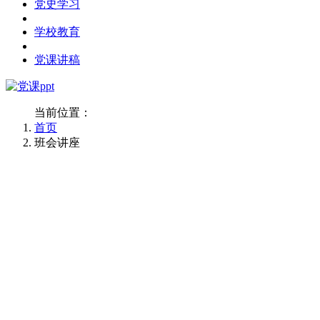
党史学习
学校教育
党课讲稿
当前位置：
首页
班会讲座