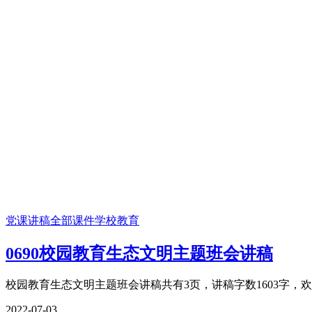
党课讲稿
全部课件
学校教育
0690校园教育生态文明主题班会讲稿
校园教育生态文明主题班会讲稿共有3页，讲稿字数1603字，欢迎
2022-07-03