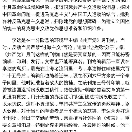
无产阶级革命和无产阶级专政的理论以及建党学说，介绍俄国
十月革命的成就和经验，报道国际共产主义运动的消息，探讨
中国革命问题，促进马克思主义与中国工人运动的结合，批判
各种反马克思主义思潮，扫除建党的思想障碍，为建立全国性
的统一的马克思主义政党作思想准备和组织准备。
李达是在十分险恶的环境里主编《共产党》月刊的。当
时，反动当局严禁“过激主义”言论，追查“过激党”分子，像
《共产党》月刊这样的刊物自然是要受查禁的，因而只能秘密
编辑、印刷、发行，文章也不能署真名。刊物编辑部一直设在
李达的寓所，最先在上海老渔阳里二号，李达搬住辅德里六百
二十五号后，编辑部也随着迁来，设在不到六平方米的一个亭
子间里。他时刻准备着敌人的搜捕。在该刊第三号付印前，就
曾被法国巡捕房没收过稿件，致使这期刊物的首篇文章的第一
页没有原文，用开天窗的办法注明“此面被法捕房没收去了”，
以示抗议。这种不畏强敌，坚持共产主义宣传的勇敢精神，令
人钦佩，对于当时的革命者是一个极大的鼓舞。李达为办好这
个刊物，付出了辛勤的劳动，亲自撰写社评性的《短言》、重
要文章和消息，还到处奔走筹措经费。在最困难的时候，他一