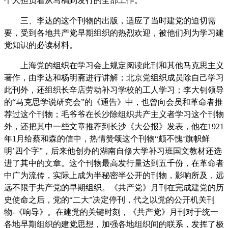
个人担负着从写稿到发行的全部工作。
三、李达的这个刊物的出版，适应了当时建党的迫切需
要，受到各地共产党早期组织的热烈欢迎，被他们列为学习建
党知识的必读材料。
上海党的组织在学习会上规定阅读此刊和其他马克思主义
著作，由李达和杨明斋进行讲解；北京党组织成员除自己学习
此刊外，还组织长辛店劳动补习学校的工人学习；李大钊领导
的“马克思学说研究会”的《通告》中，也曾向会员和革命者推
荐过这个刊物；毛爷爷在长沙除组织共产主义者学习这个刊物
外，还把其中一些文章推荐到长沙《大公报》发表，他在1921
年1月给蔡和森的信中，热情赞颂这个刊物“颇不愧‘旗帜鲜
明’四个字”，后来他创办的湖南自修大学补习班国文教材还选
进了其中的文章。这个刊物最高发行量达到五千份，在革命者
中广为流传，实际上成为半秘密半公开的刊物，影响所及，远
远不限于共产党的早期组织。《共产党》月刊在完成建党的历
史使命之后，党的“二大”决定停刊，代之以党的公开机关刊
物-《响导》。在建党的关键时刻，《共产党》月刊对于统一
各地早期组织的建党思想，加强各地组织间的联系，发挥了极