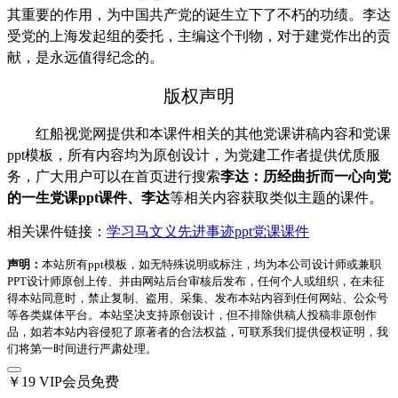
其重要的作用，为中国共产党的诞生立下了不朽的功绩。李达
受党的上海发起组的委托，主编这个刊物，对于建党作出的贡
献，是永远值得纪念的。
版权声明
红船视觉网提供和本课件相关的其他党课讲稿内容和党课
ppt模板，所有内容均为原创设计，为党建工作者提供优质服
务，广大用户可以在首页进行搜索
李达：历经曲折而一心向党
的一生党课ppt课件、李达
等相关内容获取类似主题的课件。
相关课件链接：
学习马文义先进事迹ppt党课课件
声明：
本站所有ppt模板，如无特殊说明或标注，均为本公司设计师或兼职
PPT设计师原创上传、并由网站后台审核后发布，任何个人或组织，在未征
得本站同意时，禁止复制、盗用、采集、发布本站内容到任何网站、公众号
等各类媒体平台。本站坚决支持原创设计，但不排除供稿人投稿非原创作
品，如若本站内容侵犯了原著者的合法权益，可联系我们提供侵权证明，我
们将第一时间进行严肃处理。
￥19
VIP会员免费