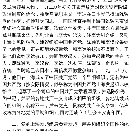
《新青年》，提倡新思想、新文化而享有盛名，“五四”运动中
又成为领袖人物，一九二O年初公开表示放弃对欧美资产阶级
政治制度的信念，接受马克思主义。李达在日本就已得知陈独
秀的转变，把他引为同志，一回国就直接到上海同陈独秀商谈
组织社会革命党派的事。适逢这年春天，共产国际东方局代表
威琴斯基来华，先到北京与李大钊晤谈，经李大钊介绍，又到
上海会见陈独秀，建议组织中国共产党。陈独秀和李汉俊采纳
了他的意见，正在酝酿发起建党，和李达的想法不谋而合。于
是他们邀约李达参加，共同做发起人。参加发起建党的共有七
人，即陈独秀、李汉俊、李达、沈玄庐、陈望道、俞秀松、施
存统（当时施已去日本，写信表示愿意参加）。一九二○年八
月，他们在上海成立了中国共产党第一个早期组织，定名为中
国共产党（按实际情况，似乎称为中国共产党上海发起组比较
恰当）,起草了一个简单的中国共产党章程草案，推选陈独秀
为书记，并函约各地共产主义者成立相应的组织（各地陆续成
立的组织，名称不一，后来党史上贯称为共产主义小组，似应
改称为各地党的早期组织）,同时还成立了社会主义青年团。
二、党的上海发起组肩负着发起、筹备和组织全国性的统