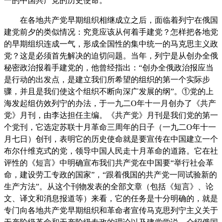
一的中国共产党的历史使命。
在各地共产党早期组织相继成立之后，面临着列宁在俄国
建党前夕的类似情况：究竟应该从何着手建党？怎样把各地党
的早期组织连成一气，形成全国性的集中统一的马克思主义政
党？这是必须首先解决的迫切问题。当年，列宁是从创办全俄
秘密政治报着手建党的，他曾经指出：“创办全俄政治报应当
是行动的出发点，是建立我们所希望的组织的第一个实际步
骤，并且是我们使这个组织不断向深广发展的纲”。①党的上
海发起组仿效列宁的办法，于一九二O年十一月创办了《共产
党》月刊，由李达担任主编。《共产党》月刊是我们党的第一
个党刊，它选定苏联十月革命三周年的日子（一九二O年十一
月七日）创刊，表明它的历史使命就是要宣传在中国建立一个
布尔什维克式的党，领导中国人民走十月革命的道路。它在社
评性的《短言》中明确宣布我们共产党在中国要“举行社会革
命，建设劳工专政的国家”，“跟着俄国的共产党一同试验新的
生产方法”。从这个刊物发表的全部文章（包括《短言》、论
文、译文和消息报道等）来看，它的任务是十分明确的，就是
专门向各地共产党早期组织和革命者宣传马克思列宁主义关于