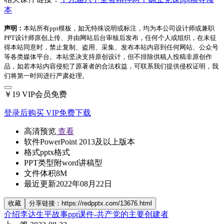
本
声明：
本站所有ppt模板，如无特殊说明或标注，均为本公司设计师或兼职
PPT设计师原创上传、并由网站后台审核后发布，任何个人或组织，在未征
得本站同意时，禁止复制、盗用、采集、发布本站内容到任何网站、公众号
等各类媒体平台。本站坚决支持原创设计，但不排除供稿人投稿非原创作
品，如若本站内容侵犯了原著者的合法权益，可联系我们提供侵权证明，我
们将第一时间进行严肃处理。
￥19
VIP会员免费
登录后购买
VIP免费下载
高清预览
查看
软件
PowerPoint 2013及以上版本
格式
pptx格式
PPT类型
附word讲稿型
文件体积
8M
最近更新
2022年08月22日
收藏
分享链接：https://redpptx.com/13676.html
介绍李达生平故事ppt课件-共产党的主要创建者