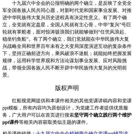
十九届六中全会的公报明确的两个确立，是反映了全党全
军全国各族人民共同心愿，对新时代党和国家事业发展、对推
进中华民族伟大复兴历史进程具有决定性意义。有了两个确
立，全党就有定盘星，全国人民就有主心骨，中华“复兴”号巨
轮就有掌舵者，面对惊涛骇浪我们就能够做到“任凭风浪起、
稳坐钓鱼船”。有了两个确立，我们党就能在中华民族伟大复
兴战略全局和世界百年未有之大变局深度演进互动的复杂条件
下，坚持正确前进方向，乘风破浪不迷航；就能始终把握发展
规律，运用科学世界观和方法论谋划事业发展、应对风险挑
战，带领全国各族人民不断开辟中华民族伟大复兴的光明前
景。
版权声明
红船视觉网提供和本课件相关的其他党课讲稿内容和党课
ppt模板，所有内容均为原创设计，为党建工作者提供优质服
务，广大用户可以在首页进行搜索
坚守两个确立践行两个维护
ppt课件
等相关内容获取类似主题的课件。
相关课件链接：
十九届六中全会精神两个确立党课ppt辅导读