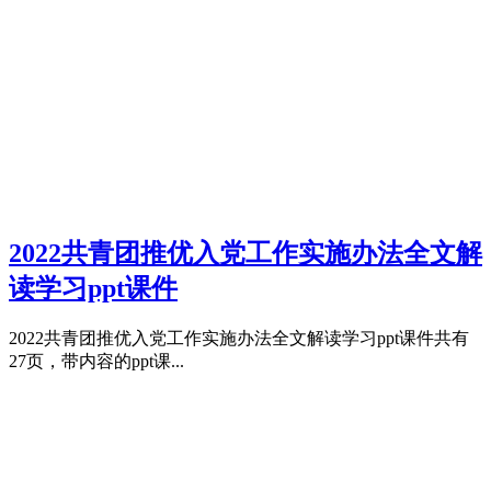
2022共青团推优入党工作实施办法全文解
读学习ppt课件
2022共青团推优入党工作实施办法全文解读学习ppt课件共有
27页，带内容的ppt课...