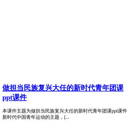
做担当民族复兴大任的新时代青年团课
ppt课件
本课件主题为做担当民族复兴大任的新时代青年团课ppt课件
新时代中国青年运动的主题，[...