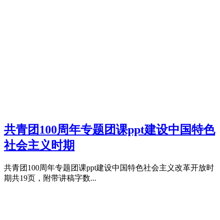
共青团100周年专题团课ppt建设中国特色
社会主义时期
共青团100周年专题团课ppt建设中国特色社会主义改革开放时
期共19页，附带讲稿字数...