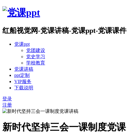
红船视觉网-党课讲稿-党课ppt-党课课件
党课ppt
党团建设
党史学习
学校教育
党课讲稿
ppt定制
VIP服务
下载说明
登录
注册
新时代坚持三会一课制度党课