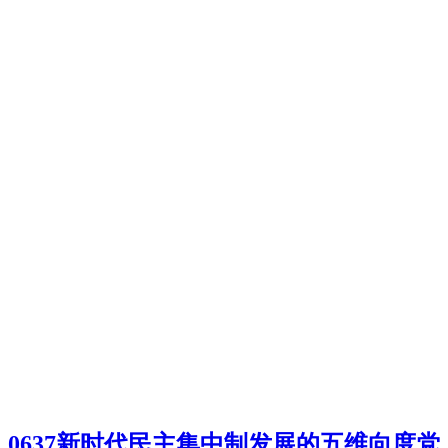
0637新时代民主集中制发展的五维向度党