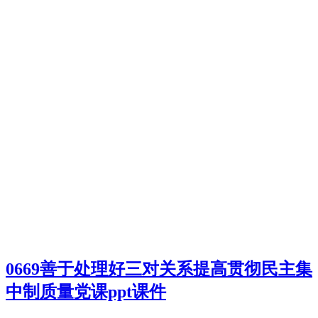
0669善于处理好三对关系提高贯彻民主集
中制质量党课ppt课件