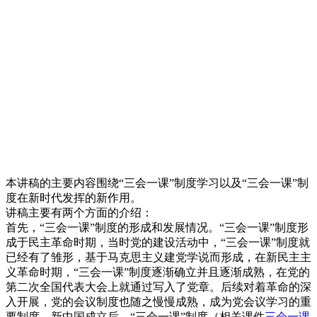
本讲稿的主要内容围绕“三会一课”制度学习以及“三会一课”制
度在新时代发挥的新作用。
讲稿主要有两个方面的介绍：
首先，“三会一课”制度的形成和发展情况。“三会一课”制度形
成于民主革命时期，当时党的建设活动中，“三会一课”制度就
已经有了雏形，基于马克思主义建党学说而形成，在新民主主
义革命时期，“三会一课”制度逐渐确立并且逐渐成熟，在党的
第二次全国代表大会上就通过写入了党章。后续对着革命的深
入开展，党的会议制度也随之慢慢成熟，成为党会议学习的重
要制度，新中国成立后，“三会一课”制度（相关课件
三会一课