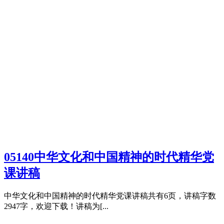
05140中华文化和中国精神的时代精华党
课讲稿
中华文化和中国精神的时代精华党课讲稿共有6页，讲稿字数
2947字，欢迎下载！讲稿为[...