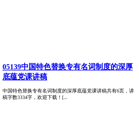
05139中国特色替换专有名词制度的深厚
底蕴党课讲稿
中国特色替换专有名词制度的深厚底蕴党课讲稿共有6页，讲
稿字数3334字，欢迎下载！[...