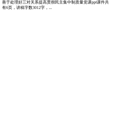
善于处理好三对关系提高贯彻民主集中制质量党课ppt课件共
有6页，讲稿字数3012字，...