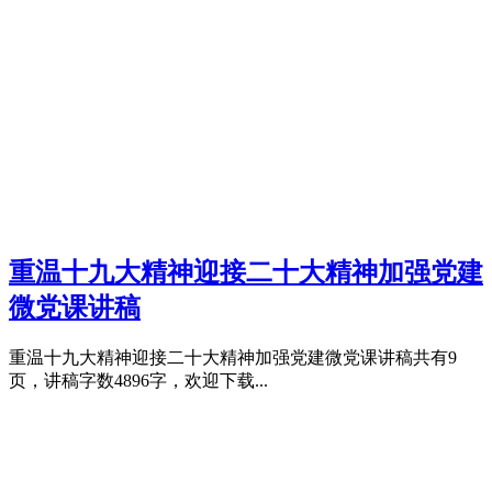
重温十九大精神迎接二十大精神加强党建
微党课讲稿
重温十九大精神迎接二十大精神加强党建微党课讲稿共有9
页，讲稿字数4896字，欢迎下载...