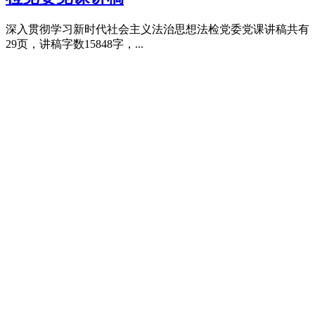
深入贯彻学习新时代社会主义法治思想法检党委党课讲稿共有
29页，讲稿字数15848字，...