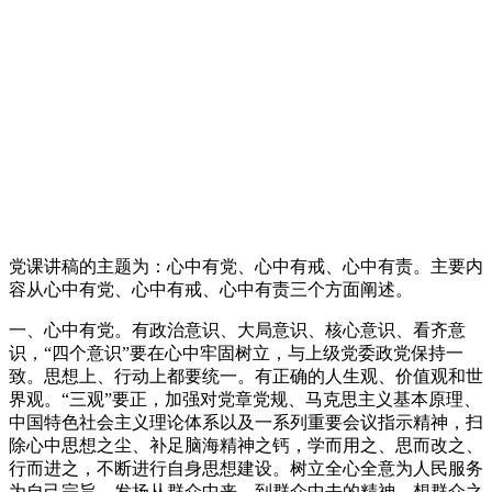
党课讲稿的主题为：心中有党、心中有戒、心中有责。主要内
容从心中有党、心中有戒、心中有责三个方面阐述。
一、心中有党。有政治意识、大局意识、核心意识、看齐意
识，“四个意识”要在心中牢固树立，与上级党委政党保持一
致。思想上、行动上都要统一。有正确的人生观、价值观和世
界观。“三观”要正，加强对党章党规、马克思主义基本原理、
中国特色社会主义理论体系以及一系列重要会议指示精神，扫
除心中思想之尘、补足脑海精神之钙，学而用之、思而改之、
行而进之，不断进行自身思想建设。树立全心全意为人民服务
为自己宗旨，发扬从群众中来、到群众中去的精神，想群众之