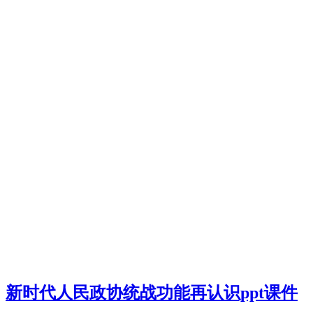
新时代人民政协统战功能再认识ppt课件