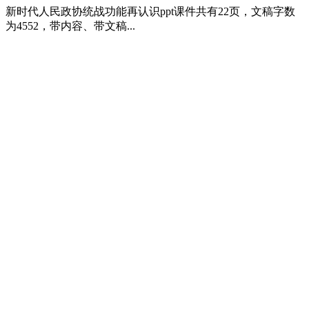
新时代人民政协统战功能再认识ppt课件共有22页，文稿字数
为4552，带内容、带文稿...