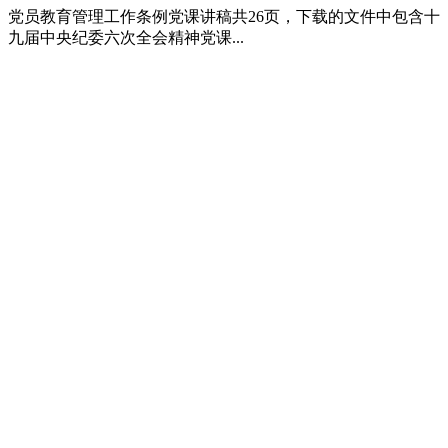
党员教育管理工作条例党课讲稿共26页，下载的文件中包含十
九届中央纪委六次全会精神党课...