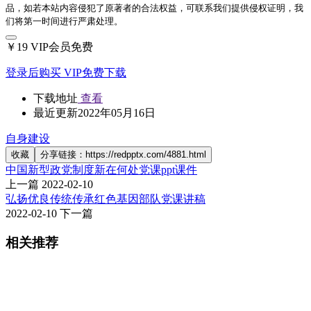
品，如若本站内容侵犯了原著者的合法权益，可联系我们提供侵权证明，我
们将第一时间进行严肃处理。
￥19
VIP会员免费
登录后购买
VIP免费下载
下载地址
查看
最近更新
2022年05月16日
自身建设
收藏
分享链接：https://redpptx.com/4881.html
中国新型政党制度新在何处党课ppt课件
上一篇
2022-02-10
弘扬优良传统传承红色基因部队党课讲稿
2022-02-10
下一篇
相关推荐