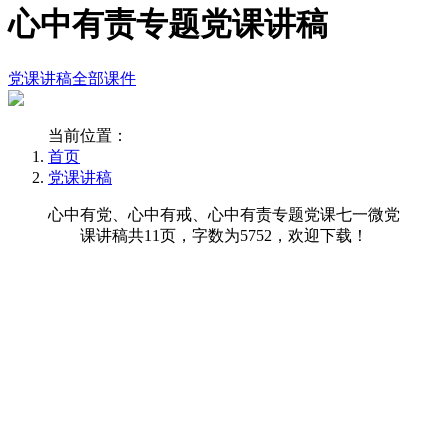
心中有责专题党课讲稿
党课讲稿
全部课件
当前位置：
首页
党课讲稿
心中有党、心中有戒、心中有责专题党课七一微党
课讲稿共11页，字数为5752，欢迎下载！