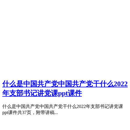
什么是中国共产党中国共产党干什么2022
年支部书记讲党课ppt课件
什么是中国共产党中国共产党干什么2022年支部书记讲党课
ppt课件共37页，附带讲稿...