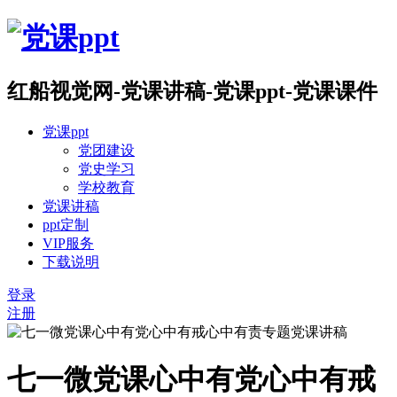
红船视觉网-党课讲稿-党课ppt-党课课件
党课ppt
党团建设
党史学习
学校教育
党课讲稿
ppt定制
VIP服务
下载说明
登录
注册
七一微党课心中有党心中有戒