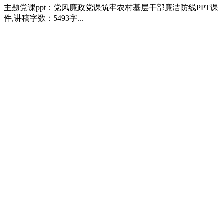
主题党课ppt：党风廉政党课筑牢农村基层干部廉洁防线PPT课
件,讲稿字数：5493字...