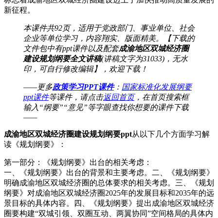
新征程。
本课件
共92页，适用于党政部门、事业单位、社会
企业等单位学习，内容翔实、版面精美。【下载的
文件包中有ppt课件以及配套
成渝地区双城经济圈
建设规划纲要全文讲稿
(讲稿文字为31033)，无水
印，可自行修改编辑】，欢迎下载！
——更多
政策学习PPT课件
：
国家标准化发展纲要
ppt课件
等课件，请点击
返回首页
，在首页搜索框
输入“纲要”“意见”等字眼查找你想要的课件下载
——
成渝地区双城经济圈建设规划纲要ppt
从以下几个方面学习解
读《规划纲要》：
第一部分：《规划纲要》出台的相关考虑：
一、《规划纲要》出台的背景和主要考虑。二、《规划纲要》
明确成渝地区双城经济圈的总体要求的相关考虑。三、《规划
纲要》对成渝地区双城经济圈2025年的发展目标和2035年的远
景目标的具体内容。四、《规划纲要》提出成渝地区双城经济
圈要构建“双城引领、双圈互动、两翼协同”空间格局的具体内