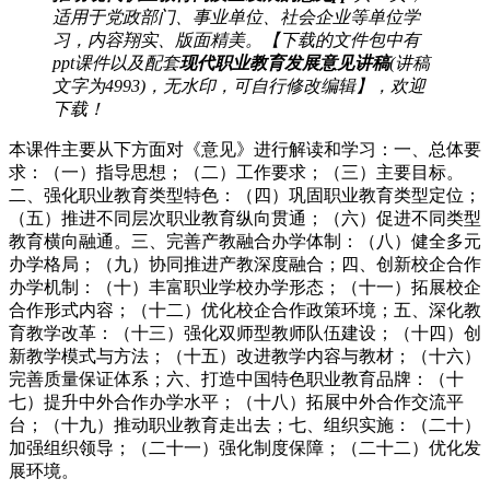
适用于党政部门、事业单位、社会企业等单位学
习，内容翔实、版面精美。【下载的文件包中有
ppt课件以及配套
现代职业教育发展意见讲稿
(讲稿
文字为4993)，无水印，可自行修改编辑】，欢迎
下载！
本课件主要从下方面对《意见》进行解读和学习：一、总体要
求：（一）指导思想；（二）工作要求；（三）主要目标。
二、强化职业教育类型特色：（四）巩固职业教育类型定位；
（五）推进不同层次职业教育纵向贯通；（六）促进不同类型
教育横向融通。三、完善产教融合办学体制：（八）健全多元
办学格局；（九）协同推进产教深度融合；四、创新校企合作
办学机制：（十）丰富职业学校办学形态；（十一）拓展校企
合作形式内容；（十二）优化校企合作政策环境；五、深化教
育教学改革：（十三）强化双师型教师队伍建设；（十四）创
新教学模式与方法；（十五）改进教学内容与教材；（十六）
完善质量保证体系；六、打造中国特色职业教育品牌：（十
七）提升中外合作办学水平；（十八）拓展中外合作交流平
台；（十九）推动职业教育走出去；七、组织实施：（二十）
加强组织领导；（二十一）强化制度保障；（二十二）优化发
展环境。