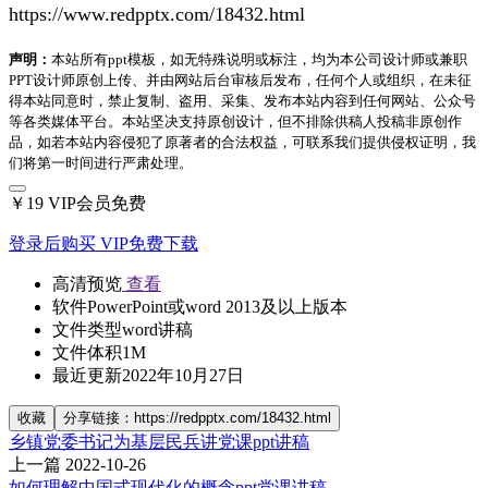
https://www.redpptx.com/18432.html
声明：
本站所有ppt模板，如无特殊说明或标注，均为本公司设计师或兼职
PPT设计师原创上传、并由网站后台审核后发布，任何个人或组织，在未征
得本站同意时，禁止复制、盗用、采集、发布本站内容到任何网站、公众号
等各类媒体平台。本站坚决支持原创设计，但不排除供稿人投稿非原创作
品，如若本站内容侵犯了原著者的合法权益，可联系我们提供侵权证明，我
们将第一时间进行严肃处理。
￥19
VIP会员免费
登录后购买
VIP免费下载
高清预览
查看
软件
PowerPoint或word 2013及以上版本
文件类型
word讲稿
文件体积
1M
最近更新
2022年10月27日
收藏
分享链接：https://redpptx.com/18432.html
乡镇党委书记为基层民兵讲党课ppt讲稿
上一篇
2022-10-26
如何理解中国式现代化的概念ppt党课讲稿