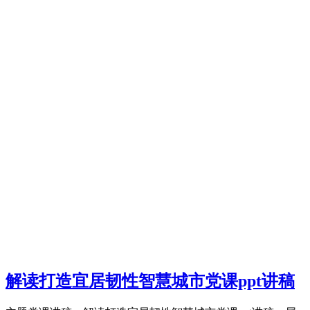
解读打造宜居韧性智慧城市党课ppt讲稿