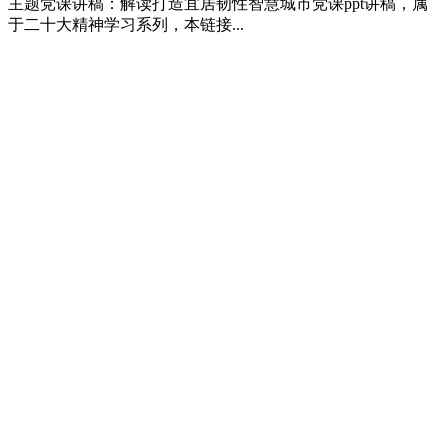
主题党课讲稿：解读打造宜居韧性智慧城市党课ppt讲稿，属
于二十大精神学习系列，本链接...