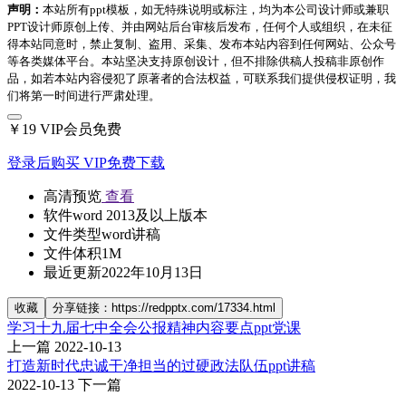
声明：
本站所有ppt模板，如无特殊说明或标注，均为本公司设计师或兼职
PPT设计师原创上传、并由网站后台审核后发布，任何个人或组织，在未征
得本站同意时，禁止复制、盗用、采集、发布本站内容到任何网站、公众号
等各类媒体平台。本站坚决支持原创设计，但不排除供稿人投稿非原创作
品，如若本站内容侵犯了原著者的合法权益，可联系我们提供侵权证明，我
们将第一时间进行严肃处理。
￥19
VIP会员免费
登录后购买
VIP免费下载
高清预览
查看
软件
word 2013及以上版本
文件类型
word讲稿
文件体积
1M
最近更新
2022年10月13日
收藏
分享链接：https://redpptx.com/17334.html
学习十九届七中全会公报精神内容要点ppt党课
上一篇
2022-10-13
打造新时代忠诚干净担当的过硬政法队伍ppt讲稿
2022-10-13
下一篇