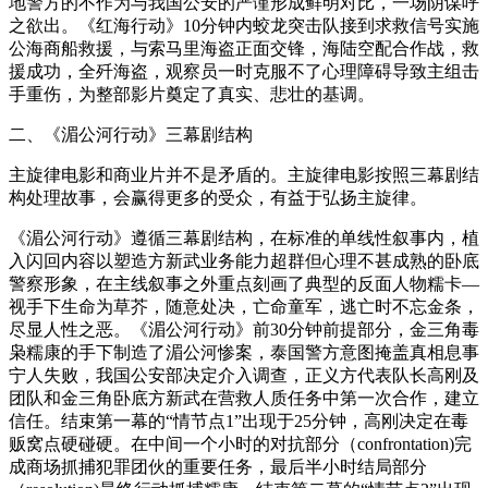
地警方的不作为与我国公安的严谨形成鲜明对比，一场阴谋呼
之欲出。《红海行动》10分钟内蛟龙突击队接到求救信号实施
公海商船救援，与索马里海盗正面交锋，海陆空配合作战，救
援成功，全歼海盗，观察员一时克服不了心理障碍导致主组击
手重伤，为整部影片奠定了真实、悲壮的基调。
二、《湄公河行动》三幕剧结构
主旋律电影和商业片并不是矛盾的。主旋律电影按照三幕剧结
构处理故事，会赢得更多的受众，有益于弘扬主旋律。
《湄公河行动》遵循三幕剧结构，在标准的单线性叙事内，植
入闪回内容以塑造方新武业务能力超群但心理不甚成熟的卧底
警察形象，在主线叙事之外重点刻画了典型的反面人物糯卡—
视手下生命为草芥，随意处决，亡命童军，逃亡时不忘金条，
尽显人性之恶。《湄公河行动》前30分钟前提部分，金三角毒
枭糯康的手下制造了湄公河惨案，泰国警方意图掩盖真相息事
宁人失败，我国公安部决定介入调查，正义方代表队长高刚及
团队和金三角卧底方新武在营救人质任务中第一次合作，建立
信任。结束第一幕的“情节点1”出现于25分钟，高刚决定在毒
贩窝点硬碰硬。在中间一个小时的对抗部分（confrontation)完
成商场抓捕犯罪团伙的重要任务，最后半小时结局部分