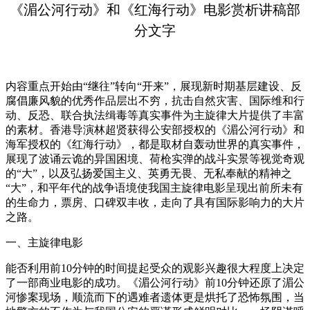
《湄公河行动》和《红海行动》电影赏析讲稿部
分文字
内容重点开始由“继往”转向“开来”，展现新时期基层建设、反
腐倡廉风貌的优秀作品层出不穷，抗击自然灾害、国际维和行
动、反恐、联合执法缉毒等真实事件为主旋律大片提供了丰富
的素材。香港导演林超贤获得公安部授权的《湄公河行动》和
海军授权的《红海行动》，都是取材自轰动世界的真实事件，
展现了波诵云诡的异国困境、荷枪实弹的战斗实景等视觉奇观
的“大”，以及弘扬爱国主义、英勇无畏、无私奉献的精神之
“大”，和平年代的战争语境使我国主旋律电影呈现出前所未有
的生命力，票房、口碑双丰收，走向了具有国际影响力的大片
之路。
一、主旋律电影
能否利用前10分钟的时间提起受众的观影兴趣很大程度上决定
了一部商业电影的成功。《湄公河行动》前10分钟还原了湄公
河惨案现场，顺流而下的遇难者遗体更是烘托了恐怖氛围，当