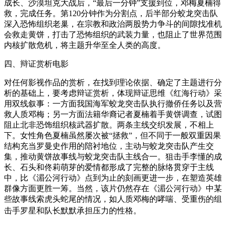
成长、沙漠坦克大战后，“最后一分钟”支援到位，邓梅夏楠得
救，完成任务。第120分钟作为分割点，后半部分蛟龙突击队
深入恐怖组织老巢，在宗教和政治两股势力争斗的间隙找准机
会救走黄饼，打击了恐怖组织的武装力量，也阻止了世界范围
内核扩散危机，将主题升华至全人类的高度。
四、辩证赏析电影
对任何影视作品的赏析，在找到理论依据、确定了主题进行分
析的基础上，要考虑辩证赏析，体现辩证思维《红海行动》采
用双线叙事：一方面我国海军蛟龙突击队执行撤侨任务以及营
救人质邓梅；另一方面法籍华裔记者夏楠着手黄饼调查，试图
阻止北非恐饰组织核武器扩散。两条主线交织发展，不相上
下。女性角色夏楠虽然屡次被“拯救”，但不同于一般双重因果
结构充当罗曼史作用的陪衬地位，主动与蛟龙突击队产生交
集，推动黄饼故事线与蛟龙突击队主线合一。狙击手李懂的成
长、石头和佟莉萌芽的爱情都形成了完整的脉络贯穿于主线
中，比《湄公河行动》点到为止的刻画更进一步，在塑造英雄
群像方面更胜一筹。当然，该片仍然存在《湄公河行动》中某
些故事线索虎头蛇尾的情况，如人质邓梅的哮喘、受重伤的组
击手罗星和队长默默承担压力的性格。