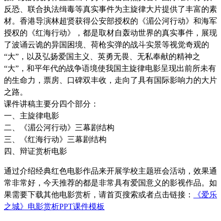
反恐、联合执法缉毒等真实事件为主旋律大片提供了丰富的素
材。香港导演林超贤获得公安部授权的《湄公河行动》和海军
授权的《红海行动》，都是取材自轰动世界的真实事件，展现
了波诵云诡的异国困境、荷枪实弹的战斗实景等视觉奇观的
“大”，以及弘扬爱国主义、英勇无畏、无私奉献的精神之
“大”，和平年代的战争语境使我国主旋律电影呈现出前所未有
的生命力，票房、口碑双丰收，走向了具有国际影响力的大片
之路。
课件讲稿主要分四个部分：
一、主旋律电影
二、《湄公河行动》三幕剧结构
三、《红海行动》三幕剧结构
四、辩证赏析电影
通过介绍经典红色电影作品来开展学校主题班会活动，效果通
常非常好，今天推荐的都是非常具有爱国意义的影视作品。如
果需要下载其他电影赏析，请首页搜索或者点击链接：
《爱乐
之城》电影赏析PPT课件模板