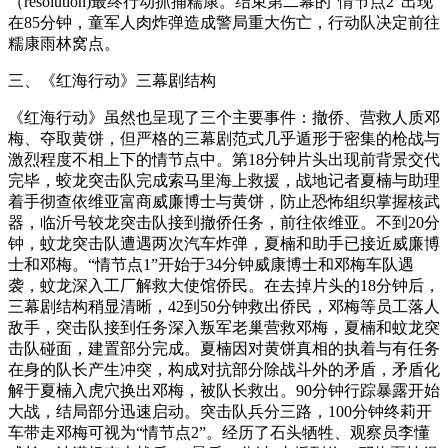
（resolution)最终行动抓捕糯康。结束第二幕的“情节点2”出现
在85分钟，童军人肉炸弹造成警局重大伤亡，行动队决定前往
糯康雨林窝点。
三、《红海行动》三幕剧结构
《红海行动》虽然也呈现了三个主要事件：撤侨、营救人质邓
梅、夺取黄饼，但严格的三幕剧范式几乎遁形于密集的枪战与
激烈程度不相上下的情节点中。第18分钟片头出现前背景交代
完毕，蛟龙突击队完成索马里海上救援，战地记者夏楠与助理
着手彻查依维亚富商威廉博士与黄饼，防止恐怖组织掌握核武
器，临沂号较龙突击队接到撤侨任务，前往依维亚。不到20分
钟，蚊龙突击队遭遇两次汽车炸弹，夏楠和助手已接近威廉博
士和邓梅。“情节点1”开始于34分钟威康博士和邓梅车队遇
袭，蚊龙深入工厂解救大使馆侨民。在去掉片头的18分钟后，
三幕剧结构稍显清晰，42到50分钟救出侨民，邓梅等员工落人
敌手，突击队接到任务深入叛军老巢营救邓梅，夏楠和蚊龙突
击队碰面，建置部分完成。夏楠因对黄饼真相的执着与有任务
在身的队长产生冲突，构成对抗部分除战斗外的矛盾，矛盾化
解于夏楠入虎穴换出邓梅，被队长救出。90分钟行踪暴露开始
大战，结局部分迅速启动。突击队兵分三路，100分钟终莉开
车带走邓梅可视为“情节点2”。经历了石头牺牲、观察员李懂