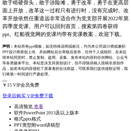
敢于啃硬骨头，敢于涉险滩，勇于改革，勇于在更高层
面上开放，改革这一过程只有进行时，没有完成时。改
革开放依然任重道远非常适合作为党支部开展2022年第
四季度党课。用户可以回到首页，搜索第四卷获得
ppt。红船视觉网的党课均带有党课教案，欢迎下载。
声明：
本站所有ppt模板，如无特殊说明或标注，均为本公司设计师或兼职
PPT设计师原创上传、并由网站后台审核后发布，任何个人或组织，在未征
得本站同意时，禁止复制、盗用、采集、发布本站内容到任何网站、公众号
等各类媒体平台。本站坚决支持原创设计，但不排除供稿人投稿非原创作
品，如若本站内容侵犯了原著者的合法权益，可联系我们提供侵权证明，我
们将第一时间进行严肃处理。
￥15
VIP会员免费
登录后购买
VIP免费下载
高清预览
查看
软件
PowerPoint 2013及以上版本
格式
pptx格式
PPT类型
附word讲稿型