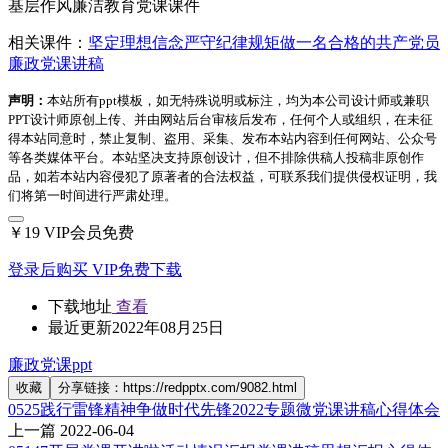
基层作风廉洁教育党课课件
相关课件：
坚定理想信念严守纪律规矩做一名合格的共产党员
廉政党课讲稿
声明：
本站所有ppt模板，如无特殊说明或标注，均为本公司设计师或兼职
PPT设计师原创上传、并由网站后台审核后发布，任何个人或组织，在未征
得本站同意时，禁止复制、盗用、采集、发布本站内容到任何网站、公众号
等各类媒体平台。本站坚决支持原创设计，但不排除供稿人投稿非原创作
品，如若本站内容侵犯了原著者的合法权益，可联系我们提供侵权证明，我
们将第一时间进行严肃处理。
￥19
VIP会员免费
登录后购买
VIP免费下载
下载地址
查看
最近更新
2022年08月25日
廉政党课ppt
收藏
分享链接：https://redpptx.com/9082.html
0525践行雷锋精神争做时代先锋2022专题微党课讲稿心得体会
上一篇
2022-06-04