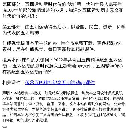
第四部分，五四运动新时代价值,我们新一代的年轻人需要重
温100年前那段激情燃烧的岁月，加深对五四运动历史意义和
时代价值的认识；
第五部分，由五四运动得出启示，以爱国、民主、进步、科学
为代表的五四精神；
红船视觉提供各类主题的PPT供会员免费下载。更多精彩PPT
素材，尽在红船视觉。每日更新数套精品课件。
搜索本ppt课件的关键词：2022年共青团五四精神纪念五四运
动， 五四运动的新时代意义主题班会ppt课件，五四精神传承
有我纪念五四运动ppt课件
相关课件：
传承五四精神纪念五四运动ppt课件
声明：
本站所有ppt模板，如无特殊说明或标注，均为本公司设计师或兼职
PPT设计师原创上传、并由网站后台审核后发布，任何个人或组织，在未征
得本站同意时，禁止复制、盗用、采集、发布本站内容到任何网站、公众号
等各类媒体平台。本站坚决支持原创设计，但不排除供稿人投稿非原创作
品，如若本站内容侵犯了原著者的合法权益，可联系我们提供侵权证明，我
们将第一时间进行严肃处理。