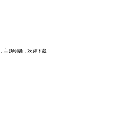
实，主题明确，欢迎下载！