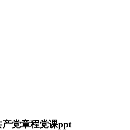
产党章程党课ppt