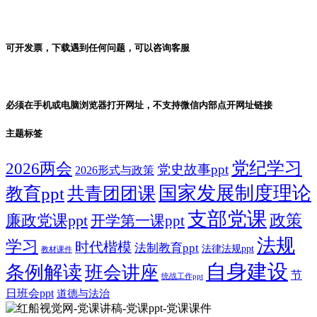
可开发票，下载遇到任何问题，可以咨询客服
必须在手机或电脑浏览器打开网址，不支持微信内部点开网址链接
主题标签
党纪学习
2026两会
党史故事ppt
2026形式与政策
国家发展制度理论
教育ppt
共青团团课
支部党课
政策
廉政党课ppt
开学第一课ppt
法规
学习
时代楷模
法制教育ppt
法律法规ppt
教材课件
自身建设
条例解读
班会讲座
节
统战工作ppt
日班会ppt
道德与法治