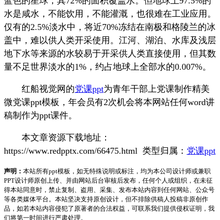
蓝色的星球，其72%的面积覆盖水。但地球上97.5%的
水是咸水，不能饮用，不能灌溉，也很难在工业应用。
仅有的2.5%淡水中，将近70%冻结在南极和格陵兰的冰
盖中，难以供人类开采使用。江河、湖泊、水库及浅层
地下水等来源的水较易于开采供人类直接使用，但其数
量不足世界淡水的1%，约占地球上全部水的0.007%。
红船视觉网的
党课ppt
为青年干部上党课制作精美
微党课ppt模板，年会员有2次机会将本网站任何word讲
稿制作为ppt课件。
本文章资源下载地址：
https://www.redpptx.com/66475.html 类型归属：
党课ppt
声明：
本站所有ppt模板，如无特殊说明或标注，均为本公司设计师或兼职
PPT设计师原创上传、并由网站后台审核后发布，任何个人或组织，在未征
得本站同意时，禁止复制、盗用、采集、发布本站内容到任何网站、公众号
等各类媒体平台。本站坚决支持原创设计，但不排除供稿人投稿非原创作
品，如若本站内容侵犯了原著者的合法权益，可联系我们提供侵权证明，我
们将第一时间进行严肃处理。