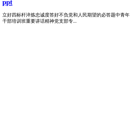
ppt
立好四标杆淬炼忠诚度答好不负党和人民期望的必答题中青年
干部培训班重要讲话精神党支部专...