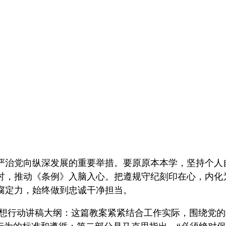
严治党向纵深发展的重要举措。要原原本本学，坚持个人
讨，推动《条例》入脑入心。把遵规守纪刻印在心，内化
腐定力，始终做到忠诚干净担当。
正思想行动讲稿大纲：这篇教案紧紧结合工作实际，围绕党