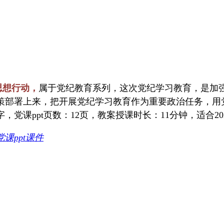
思想行动，
属于党纪教育系列，这次党纪学习教育，是加
策部署上来，把开展党纪学习教育作为重要政治任务，用
，党课ppt页数：12页，教案授课时长：11分钟，适合
课ppt课件