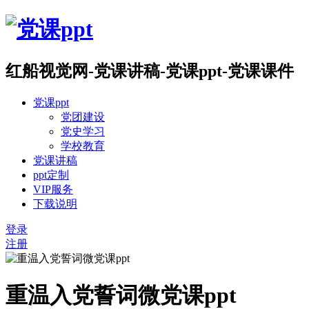
红船视觉网-党课讲稿-党课ppt-党课课件
党课ppt
党团建设
党史学习
学校教育
党课讲稿
ppt定制
VIP服务
下载说明
登录
注册
重温入党誓词微党课ppt