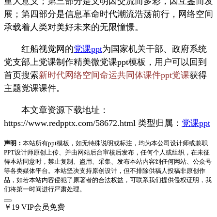
重大意义；第三部分是文明因交流而多彩，因互鉴而发
展；第四部分是信息革命时代潮流浩荡前行，网络空间
承载着人类对美好未来的无限憧憬。
红船视觉网的
党课ppt
为国家机关干部、政府系统
党支部上党课制作精美微党课ppt模板，用户可以回到
首页搜索
新时代网络空间命运共同体课件ppt党课
获得
主题党课课件。
本文章资源下载地址：
https://www.redpptx.com/58672.html 类型归属：
党课ppt
声明：
本站所有ppt模板，如无特殊说明或标注，均为本公司设计师或兼职
PPT设计师原创上传、并由网站后台审核后发布，任何个人或组织，在未征
得本站同意时，禁止复制、盗用、采集、发布本站内容到任何网站、公众号
等各类媒体平台。本站坚决支持原创设计，但不排除供稿人投稿非原创作
品，如若本站内容侵犯了原著者的合法权益，可联系我们提供侵权证明，我
们将第一时间进行严肃处理。
￥19
VIP会员免费