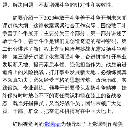
题、解决问题，不断增强斗争的针对性和实效性。
简要介绍一下2023年敢于斗争善于斗争开创未来党
课讲稿大纲：这篇教案紧紧结合工作实际，围绕敢于斗
争善于斗争展开，主要分为三个部分，第一部分讲述了
敢于斗争、善于斗争是我们党创造奇迹的精神密码。
第
二部分
讲述了新征程上充满风险与挑战尤需发扬斗争精
神。第三部分讲述了依靠顽强斗争、奋进拼搏打开事业
发展新天地。提高素质本领、强化担当作为。战胜前进
道路上的风险挑战，打开事业发展新天地，必须练就真
本领真功夫，必须经受严格的思想淬炼、政治历练、实
践锻炼、专业训练。领导干部要带头发扬斗争精神，始
终保持时时放心不下的责任意识和箭在弦上的备战姿
态，既当好指挥员，又当好战斗员，团结带领广大党
员、干部、群众，把奋进和拼搏写在中国大地上。
红船视觉网的
党课ppt
为领导班子上党课制作精美