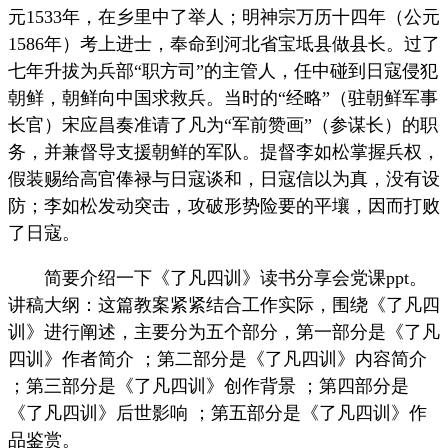
元1533年，在乡里中了举人；明神宗万历十四年（公元
1586年）考上进士，奉命到河北省宝坻县做县长。过了
七年升拔为兵部“职方司”的主管人，任中碰到日寇侵犯
朝鲜，朝鲜向中国求救兵。当时的“经略”（驻朝鲜军事
长官）宋应昌奏准请了凡为“军前赞画”（参谋长）的职
务，并兼督导支援朝鲜的军队。提督李如松掌握兵权，
假装赐给高官俸禄与日寇谈和，日寇信以为真，没有设
防；李如松发动突击，攻破形势险要的平壤，因而打败
了日寇。
简要介绍一下《了凡四训》读书分享会党课ppt。
讲稿大纲：这篇教案紧紧结合工作实际，围绕《了凡四
训》进行阐述，主要分为五个部分，第一部分是《了凡
四训》作者简介 ；第二部分是《了凡四训》内容简介
；第三部分是《了凡四训》创作背景 ；第四部分是
《了凡四训》后世影响 ；第五部分是《了凡四训》作
品鉴赏。