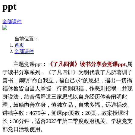
ppt
全部课件
当前位置：
首页
全部课件
主题党课ppt：
《了凡四训》读书分享会党课ppt
,属
于读书分享系列，《了凡四训》为明代袁了凡所著训子
善书，阐明“命自我立，福自己求”的思想，指出一切祸
福休咎皆自当人掌握，行善则积福，作恶则招祸；并现
身说法，结合儒释道三家思想以自身经历体会阐明此
理，鼓励向善立身，慎独立品，自求多福，远避祸殃。
讲稿字数：4675字，党课ppt页数：20页，教案授课时
长：30分钟，适合2023年第二季度政府机关、学校党支
部党日活动使用。