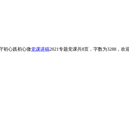
守初心践初心微
党课讲稿
2021专题党课共8页，字数为3288，欢