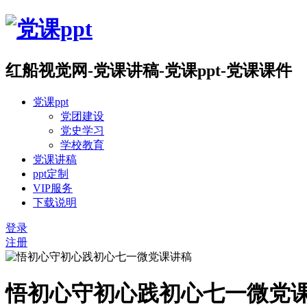
红船视觉网-党课讲稿-党课ppt-党课课件
党课ppt
党团建设
党史学习
学校教育
党课讲稿
ppt定制
VIP服务
下载说明
登录
注册
悟初心守初心践初心七一微党