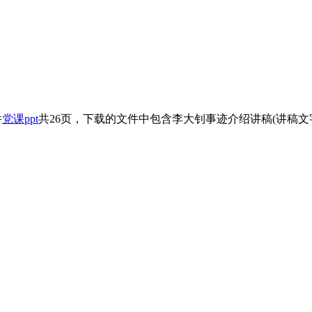
件
党课ppt
共26页，下载的文件中包含李大钊事迹介绍讲稿(讲稿文字