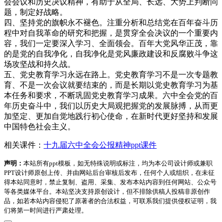
会会议和历史决议精神，有助于从全局、长远、大势上判断问
题，制定好战略。
四、坚持党的旗帜永不褪色。注重分析和总结党在百年奋斗历
程中对自我革命的研究和把握，是贯穿全会决议的一个重要内
容，我们一定要深入学习、全面领会。百年大党风华正茂，靠
的是党的自我净化，自我净化是党风廉政建设和反腐败斗争这
场攻坚战和持久战。
五、党史教育学习永远在路上。党史教育学习不是一次专题教
育、不是一次会议就要结束的，而是长期以党史教育学习为基
本任务和要求，不断巩固党史教育学习成果。六中全会党的百
年历史奋斗中，我们以历史大局观把握党的发展脉搏，从而更
加坚定、更加自觉地践行初心使命，在新时代更好坚持和发展
中国特色社会主义。
相关课件：
十九届六中全会公报精神ppt课件
声明：
本站所有ppt模板，如无特殊说明或标注，均为本公司设计师或兼职
PPT设计师原创上传、并由网站后台审核后发布，任何个人或组织，在未征
得本站同意时，禁止复制、盗用、采集、发布本站内容到任何网站、公众号
等各类媒体平台。本站坚决支持原创设计，但不排除供稿人投稿非原创作
品，如若本站内容侵犯了原著者的合法权益，可联系我们提供侵权证明，我
们将第一时间进行严肃处理。