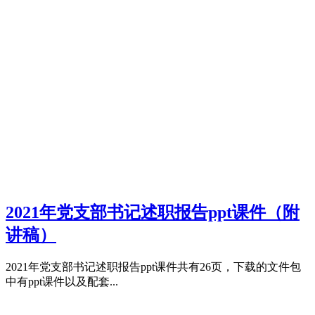
2021年党支部书记述职报告ppt课件（附
讲稿）
2021年党支部书记述职报告ppt课件共有26页，下载的文件包
中有ppt课件以及配套...