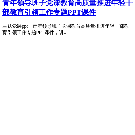
青年领导班子党课教育高质量推进年轻干
部教育引领工作专题PPT课件
主题党课ppt：青年领导班子党课教育高质量推进年轻干部教
育引领工作专题PPT课件，讲...