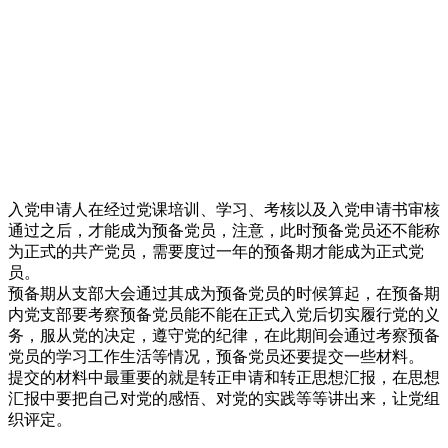
入党申请人在经过党课培训、学习、考核以及入党申请书审核
通过之后，才能成为预备党员，注意，此时预备党员还不能称
为正式的共产党员，需要度过一年的预备期才能成为正式党
员。
预备期从支部大会通过其成为预备党员的时候算起，在预备期
内党支部要考察预备党员能不能在正式入党后切实履行党的义
务，服从党的决定，遵守党的纪律，在此期间会通过考察预备
党员的学习工作生活等情况，预备党员还要提交一些材料。
提交的材料中最重要的就是转正申请和转正思想汇报，在思想
汇报中要把自己对党的感悟、对党的实践等等讲出来，让党组
织评定。