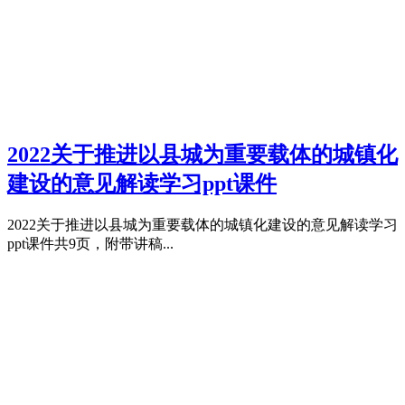
2022关于推进以县城为重要载体的城镇化
建设的意见解读学习ppt课件
2022关于推进以县城为重要载体的城镇化建设的意见解读学习
ppt课件共9页，附带讲稿...