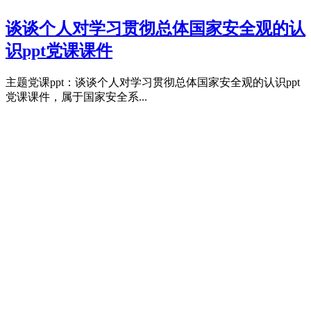
谈谈个人对学习贯彻总体国家安全观的认
识ppt党课课件
主题党课ppt：谈谈个人对学习贯彻总体国家安全观的认识ppt
党课课件，属于国家安全系...