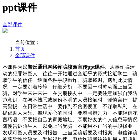
ppt课件
全部课件
当前位置：
首页
全部课件
本课件为
民警反通讯网络诈骗校园宣传ppt课件
。从事诈骗活
动的犯罪嫌疑人，往往一开始通过套近乎的形式接近学生，骗
取学生的信任，继而各种手段敲诈、骗取钱财。遇到此类情
况，一定要沉着冷静，仔细分析，不要因一时冲动而上当受
骗。对学生来讲来讲，在交朋接友中，一定要注意加强自我防
范意识。在与不熟悉或身份不明的人员接触时，谨慎言行，提
高警惕；在日常生活中，要作到不贪图便宜，不谋取私利；在
提倡助人为乐、奉现爱心的同时，要增强辨别力，不能轻信花
言巧语；不要把自己的家庭地址、亲朋好友的个人信息等情况
随便告诉陌生人，以免上当受骗；不能用不正当的手段择业；
发现可疑人员要及时报告，上当受骗后要及时报案。电信诈骗
的蔓延性比较大，发展很迅速。电信诈骗者往往利用人们趋利