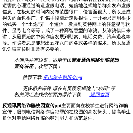
避害的心理通过编造虚假电话、短信地毯式地给群众发布虚假
信息，在极短的时间内发布范围很广，侵害面很大，所以造成
损失的面也很广。诈骗手段翻新速度很快，一开始只是用很少
的钱买一个“土炮”弄一个短信，发展到英特网上的任意显号软
件、显号电台等等，成了一种高智慧型的诈骗。从诈骗借口来
讲，从最原始的中奖诈骗发展到勒索、电话欠费、汽车退税等
等。诈骗者总是能想出五花八门的各式各样的骗术。所以反通
讯诈骗宣传时非常有必要的。
本课件共有19页，适用于
民警反通讯网络诈骗校园
宣传讲座
，欢迎下载！
——推荐下载-
反电诈主题班会ppt
——更多相关课件-请在首页搜索框输入“校园”等
相关词汇查找你想要的课件下载——
返回首页
反通讯网络诈骗校园宣传ppt
主要面向在校学生进行网络诈骗
宣传，遏制电信网络诈骗犯罪的在校园的高发势头，提高学生
群体对电信网络诈骗的鉴别能力和防范意识。