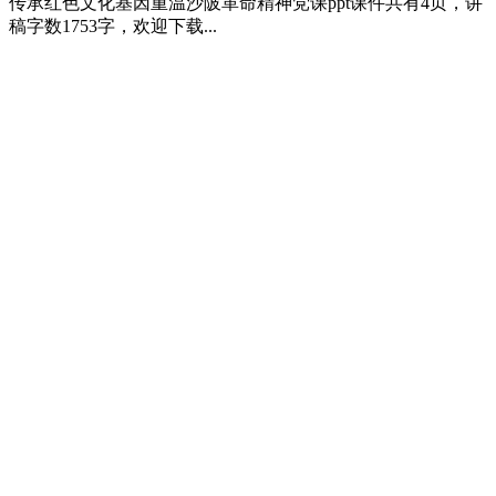
传承红色文化基因重温沙陂革命精神党课ppt课件共有4页，讲
稿字数1753字，欢迎下载...