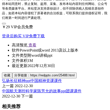
得本站同意时，禁止复制、盗用、采集、发布本站内容到任何网站、公众号
等各类媒体平台。本站坚决支持原创设计，但不排除供稿人投稿非原创作
品，如若本站内容侵犯了原著者的合法权益，可联系我们提供侵权证明，我
们将第一时间进行严肃处理。
￥29
VIP会员免费
登录后购买
VIP免费下载
高清预览
查看
软件
PowerPoint或word 2013及以上版本
文件类型
附word讲稿ppt
文件体积
1M
最近更新
2022年12月30日
收藏
分享链接：https://redpptx.com/25488.html
弘扬长征精神ppt中国精神党课课件
上一篇
2022-12-30
中国航天测控科学家陈芳允的故事ppt团课课件
2022-12-30
下一篇
相关推荐