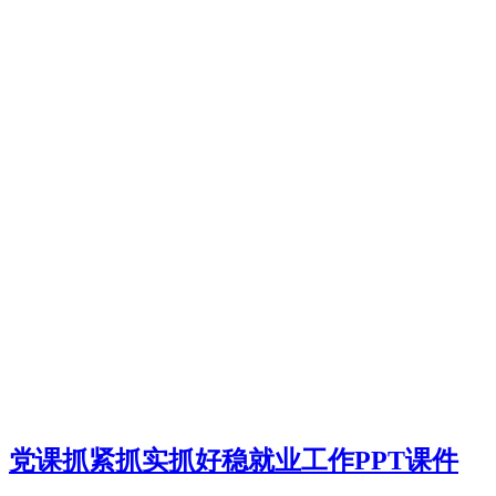
党课抓紧抓实抓好稳就业工作PPT课件