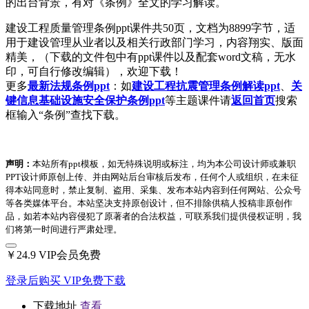
的出台背景，有对《条例》全文的学习解读。
建设工程质量管理条例ppt课件共50页，文档为8899字节，适
用于建设管理从业者以及相关行政部门学习，内容翔实、版面
精美，（下载的文件包中有ppt课件以及配套word文稿，无水
印，可自行修改编辑），欢迎下载！
更多
最新法规条例ppt
：如
建设工程抗震管理条例解读ppt
、
关
键信息基础设施安全保护条例ppt
等主题课件请
返回首页
搜索
框输入“条例”查找下载。
声明：
本站所有ppt模板，如无特殊说明或标注，均为本公司设计师或兼职
PPT设计师原创上传、并由网站后台审核后发布，任何个人或组织，在未征
得本站同意时，禁止复制、盗用、采集、发布本站内容到任何网站、公众号
等各类媒体平台。本站坚决支持原创设计，但不排除供稿人投稿非原创作
品，如若本站内容侵犯了原著者的合法权益，可联系我们提供侵权证明，我
们将第一时间进行严肃处理。
￥24.9
VIP会员免费
登录后购买
VIP免费下载
下载地址
查看