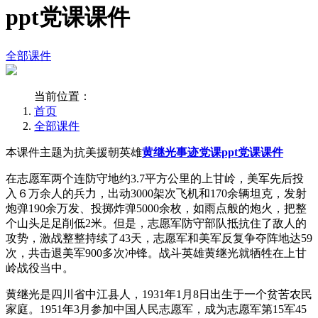
ppt党课课件
全部课件
当前位置：
首页
全部课件
本课件主题为抗美援朝英雄
黄继光事迹党课ppt党课课件
在志愿军两个连防守地约3.7平方公里的上甘岭，美军先后投
入６万余人的兵力，出动3000架次飞机和170余辆坦克，发射
炮弹190余万发、投掷炸弹5000余枚，如雨点般的炮火，把整
个山头足足削低2米。但是，志愿军防守部队抵抗住了敌人的
攻势，激战整整持续了43天，志愿军和美军反复争夺阵地达59
次，共击退美军900多次冲锋。战斗英雄黄继光就牺牲在上甘
岭战役当中。
黄继光是四川省中江县人，1931年1月8日出生于一个贫苦农民
家庭。1951年3月参加中国人民志愿军，成为志愿军第15军45