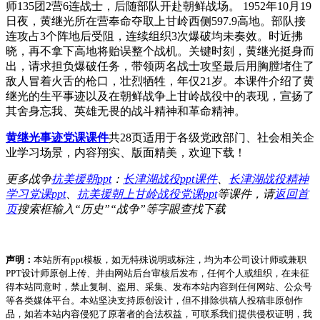
师135团2营6连战士，后随部队开赴朝鲜战场。 1952年10月19
日夜，黄继光所在营奉命夺取上甘岭西侧597.9高地。部队接
连攻占3个阵地后受阻，连续组织3次爆破均未奏效。时近拂
晓，再不拿下高地将贻误整个战机。关键时刻，黄继光挺身而
出，请求担负爆破任务，带领两名战士攻坚最后用胸膛堵住了
敌人冒着火舌的枪口，壮烈牺牲，年仅21岁。本课件介绍了黄
继光的生平事迹以及在朝鲜战争上甘岭战役中的表现，宣扬了
其舍身忘我、英雄无畏的战斗精神和革命精神。
黄继光事迹党课课件
共28页适用于各级党政部门、社会相关企
业学习场景，内容翔实、版面精美，欢迎下载！
更多战争
抗美援朝ppt
：
长津湖战役ppt课件
、
长津湖战役精神
学习党课ppt
、
抗美援朝上甘岭战役党课ppt
等课件，请
返回首
页
搜索框输入“历史”“战争”等字眼查找下载
声明：
本站所有ppt模板，如无特殊说明或标注，均为本公司设计师或兼职
PPT设计师原创上传、并由网站后台审核后发布，任何个人或组织，在未征
得本站同意时，禁止复制、盗用、采集、发布本站内容到任何网站、公众号
等各类媒体平台。本站坚决支持原创设计，但不排除供稿人投稿非原创作
品，如若本站内容侵犯了原著者的合法权益，可联系我们提供侵权证明，我