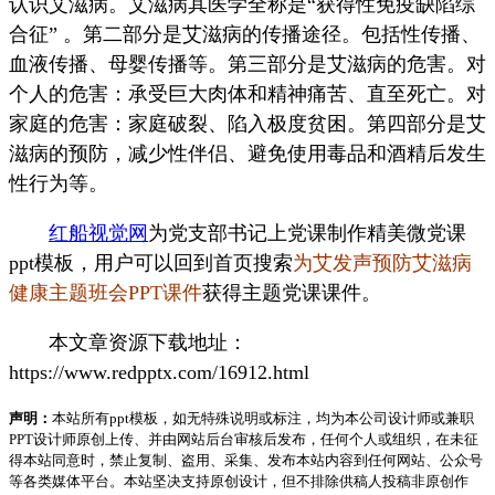
认识艾滋病。艾滋病其医学全称是“获得性免疫缺陷综
合征” 。第二部分是艾滋病的传播途径。包括性传播、
血液传播、母婴传播等。第三部分是艾滋病的危害。对
个人的危害：承受巨大肉体和精神痛苦、直至死亡。对
家庭的危害：家庭破裂、陷入极度贫困。第四部分是艾
滋病的预防，减少性伴侣、避免使用毒品和酒精后发生
性行为等。
红船视觉网
为党支部书记上党课制作精美微党课
ppt模板，用户可以回到首页搜索
为艾发声预防艾滋病
健康主题班会PPT课件
获得主题党课课件。
本文章资源下载地址：
https://www.redpptx.com/16912.html
声明：
本站所有ppt模板，如无特殊说明或标注，均为本公司设计师或兼职
PPT设计师原创上传、并由网站后台审核后发布，任何个人或组织，在未征
得本站同意时，禁止复制、盗用、采集、发布本站内容到任何网站、公众号
等各类媒体平台。本站坚决支持原创设计，但不排除供稿人投稿非原创作