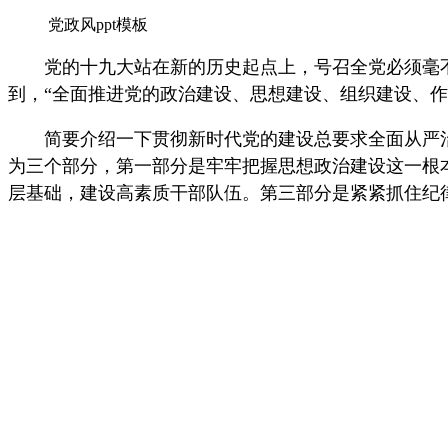
党政风ppt模板
党的十九大站在新的历史起点上，号召全党必须毫
到，“全面推进党的政治建设、思想建设、组织建设、
简要介绍一下贯彻新时代党的建设总要求全面从严
为三个部分，第一部分是牢牢把握思想政治建设这一根
层基础，建设高素质干部队伍。第三部分是紧紧抓住纪