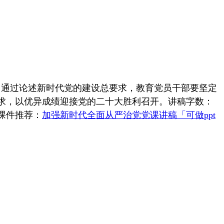
，通过论述新时代党的建设总要求，教育党员干部要坚定
求，以优异成绩迎接党的二十大胜利召开。讲稿字数：
关课件推荐：
加强新时代全面从严治党党课讲稿「可做ppt