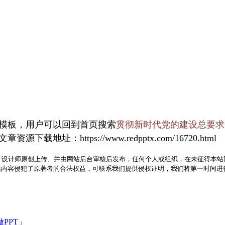
t模板，用户可以回到首页搜索
贯彻新时代党的建设总要求
：https://www.redpptx.com/16720.html
PPT设计师原创上传、并由网站后台审核后发布，任何个人或组织，在未征得本
站内容侵犯了原著者的合法权益，可联系我们提供侵权证明，我们将第一时间进
PPT」