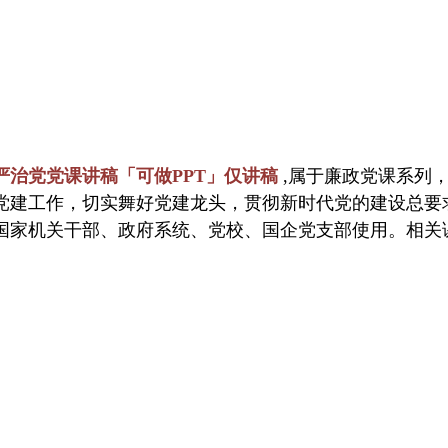
严治党党课讲稿「可做PPT」仅讲稿
,属于廉政党课系列
党建工作，切实舞好党建龙头，贯彻新时代党的建设总要
四季度国家机关干部、政府系统、党校、国企党支部使用。相