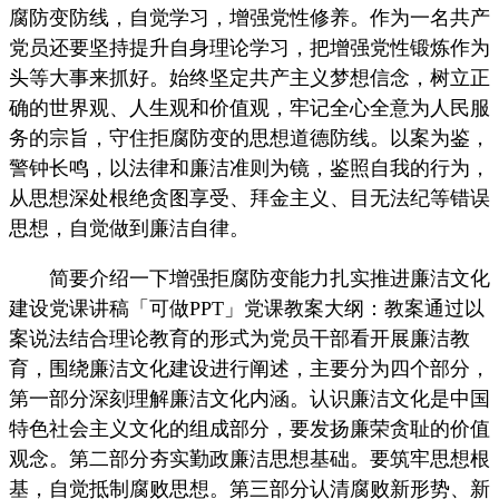
腐防变防线，自觉学习，增强党性修养。作为一名共产
党员还要坚持提升自身理论学习，把增强党性锻炼作为
头等大事来抓好。始终坚定共产主义梦想信念，树立正
确的世界观、人生观和价值观，牢记全心全意为人民服
务的宗旨，守住拒腐防变的思想道德防线。以案为鉴，
警钟长鸣，以法律和廉洁准则为镜，鉴照自我的行为，
从思想深处根绝贪图享受、拜金主义、目无法纪等错误
思想，自觉做到廉洁自律。
简要介绍一下增强拒腐防变能力扎实推进廉洁文化
建设党课讲稿「可做PPT」党课教案大纲：教案通过以
案说法结合理论教育的形式为党员干部看开展廉洁教
育，围绕廉洁文化建设进行阐述，主要分为四个部分，
第一部分深刻理解廉洁文化内涵。认识廉洁文化是中国
特色社会主义文化的组成部分，要发扬廉荣贪耻的价值
观念。第二部分夯实勤政廉洁思想基础。要筑牢思想根
基，自觉抵制腐败思想。第三部分认清腐败新形势、新