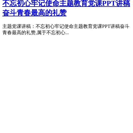
不忘初心牢记使命主题教育党课PPT讲稿
奋斗青春最高的礼赞
主题党课讲稿：不忘初心牢记使命主题教育党课PPT讲稿奋斗
青春最高的礼赞,属于不忘初心...