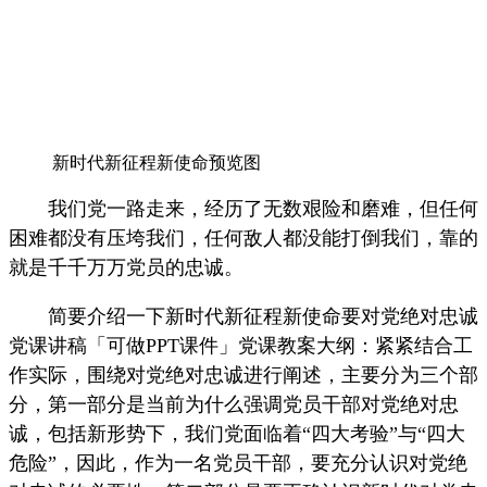
新时代新征程新使命预览图
我们党一路走来，经历了无数艰险和磨难，但任何
困难都没有压垮我们，任何敌人都没能打倒我们，靠的
就是千千万万党员的忠诚。
简要介绍一下新时代新征程新使命要对党绝对忠诚
党课讲稿「可做PPT课件」党课教案大纲：紧紧结合工
作实际，围绕对党绝对忠诚进行阐述，主要分为三个部
分，第一部分是当前为什么强调党员干部对党绝对忠
诚，包括新形势下，我们党面临着“四大考验”与“四大
危险”，因此，作为一名党员干部，要充分认识对党绝