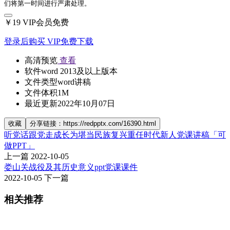
们将第一时间进行严肃处理。
￥19
VIP会员免费
登录后购买
VIP免费下载
高清预览
查看
软件
word 2013及以上版本
文件类型
word讲稿
文件体积
1M
最近更新
2022年10月07日
收藏
分享链接：https://redpptx.com/16390.html
听党话跟党走成长为堪当民族复兴重任时代新人党课讲稿「可
做PPT」
上一篇
2022-10-05
娄山关战役及其历史意义ppt党课课件
2022-10-05
下一篇
相关推荐