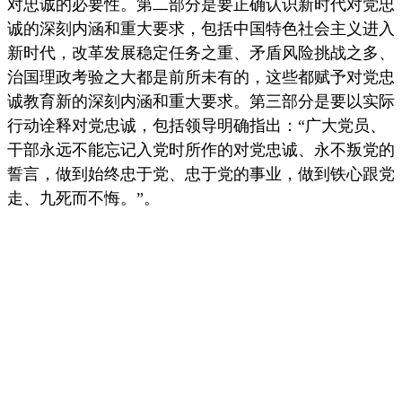
对忠诚的必要性。第二部分是要正确认识新时代对党忠
诚的深刻内涵和重大要求，包括中国特色社会主义进入
新时代，改革发展稳定任务之重、矛盾风险挑战之多、
治国理政考验之大都是前所未有的，这些都赋予对党忠
诚教育新的深刻内涵和重大要求。第三部分是要以实际
行动诠释对党忠诚，包括领导明确指出：“广大党员、
干部永远不能忘记入党时所作的对党忠诚、永不叛党的
誓言，做到始终忠于党、忠于党的事业，做到铁心跟党
走、九死而不悔。”。