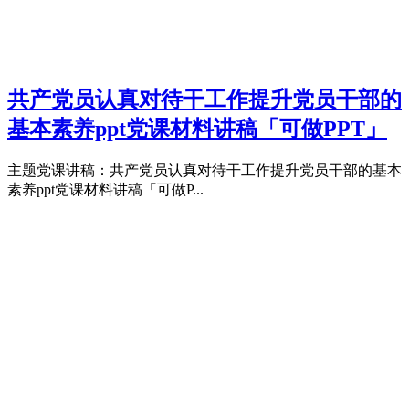
共产党员认真对待干工作提升党员干部的
基本素养ppt党课材料讲稿「可做PPT」
主题党课讲稿：共产党员认真对待干工作提升党员干部的基本
素养ppt党课材料讲稿「可做P...