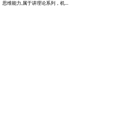
思维能力,属于讲理论系列，机...