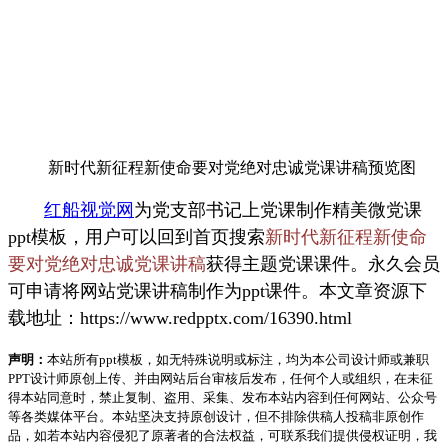
新时代新征程新使命要对党绝对忠诚党课讲稿预览图
红船视觉网
为党支部书记上党课制作精美微党课
ppt模板，用户可以回到首页搜索
新时代新征程新使命
要对党绝对忠诚党课讲稿
获得主题党课课件。永久会员
可申请将网站党课讲稿制作为ppt课件。本文章资源下
载地址：https://www.redpptx.com/16390.html
声明：
本站所有ppt模板，如无特殊说明或标注，均为本公司设计师或兼职
PPT设计师原创上传、并由网站后台审核后发布，任何个人或组织，在未征
得本站同意时，禁止复制、盗用、采集、发布本站内容到任何网站、公众号
等各类媒体平台。本站坚决支持原创设计，但不排除供稿人投稿非原创作
品，如若本站内容侵犯了原著者的合法权益，可联系我们提供侵权证明，我