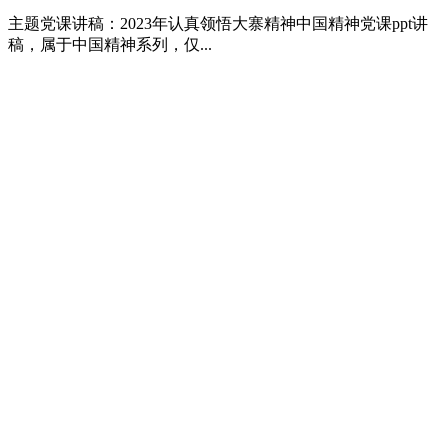
主题党课讲稿：2023年认真领悟大寨精神中国精神党课ppt讲
稿，属于中国精神系列，仅...