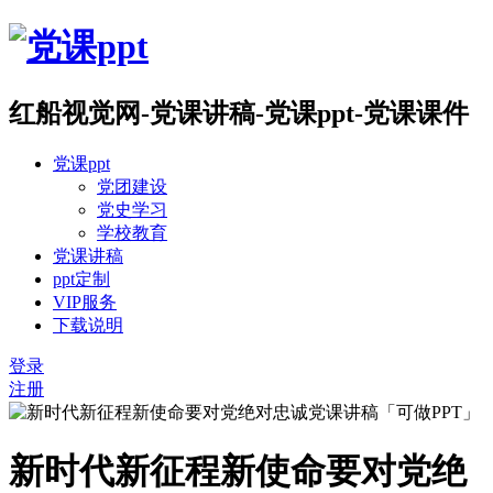
红船视觉网-党课讲稿-党课ppt-党课课件
党课ppt
党团建设
党史学习
学校教育
党课讲稿
ppt定制
VIP服务
下载说明
登录
注册
新时代新征程新使命要对党绝