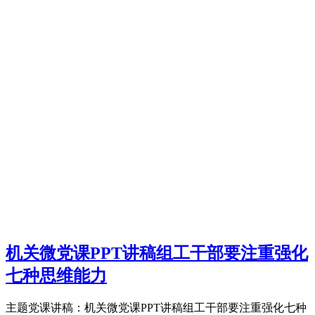
机关微党课PPT讲稿组工干部要注重强化
七种思维能力
主题党课讲稿：机关微党课PPT讲稿组工干部要注重强化七种