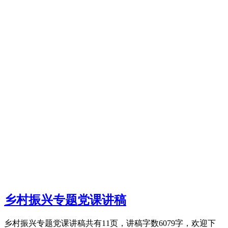
乡村振兴专题党课讲稿
乡村振兴专题党课讲稿共有11页，讲稿字数6079字，欢迎下