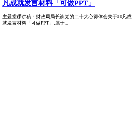
凡成就发言材料「可做PPT」
主题党课讲稿：财政局局长谈党的二十大心得体会关于非凡成
就发言材料「可做PPT」,属于...