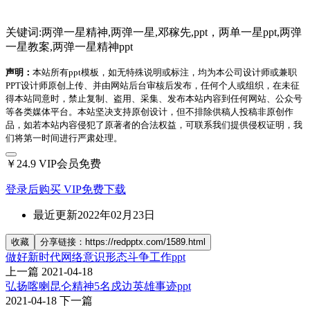
关键词:两弹一星精神,两弹一星,邓稼先,ppt，两单一星ppt,两弹
一星教案,两弹一星精神ppt
声明：
本站所有ppt模板，如无特殊说明或标注，均为本公司设计师或兼职
PPT设计师原创上传、并由网站后台审核后发布，任何个人或组织，在未征
得本站同意时，禁止复制、盗用、采集、发布本站内容到任何网站、公众号
等各类媒体平台。本站坚决支持原创设计，但不排除供稿人投稿非原创作
品，如若本站内容侵犯了原著者的合法权益，可联系我们提供侵权证明，我
们将第一时间进行严肃处理。
￥24.9
VIP会员免费
登录后购买
VIP免费下载
最近更新
2022年02月23日
收藏
分享链接：https://redpptx.com/1589.html
做好新时代网络意识形态斗争工作ppt
上一篇
2021-04-18
弘扬喀喇昆仑精神5名戍边英雄事迹ppt
2021-04-18
下一篇