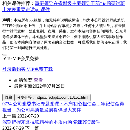
相关课件推荐：
重要领导在省部级主要领导干部“专题研讨班
上发表重要讲话ppt课件
声明：
本站所有ppt模板，如无特殊说明或标注，均为本公司设计师或兼职
PPT设计师原创上传、并由网站后台审核后发布，任何个人或组织，在未征
得本站同意时，禁止复制、盗用、采集、发布本站内容到任何网站、公众号
等各类媒体平台。本站坚决支持原创设计，但不排除供稿人投稿非原创作
品，如若本站内容侵犯了原著者的合法权益，可联系我们提供侵权证明，我
们将第一时间进行严肃处理。
￥19
VIP会员免费
登录后购买
VIP免费下载
高清预览
查看
最近更新
2022年07月29日
收藏
分享链接：https://redpptx.com/13151.html
0734 公司党委书记专题党课：不忘初心担使命，牢记使命勇
担当，为公司高质量发展提供强大支撑
上一篇
2022-07-29
深刻把握东北抗联精神的本质内涵 党课PPT课件
2022-07-29
下一篇